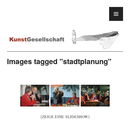
Zum
Inhalt
PR
KunstGesellschaft
springen
ME
Images tagged "stadtplanung"
[ZEIGE EINE SLIDESHOW]