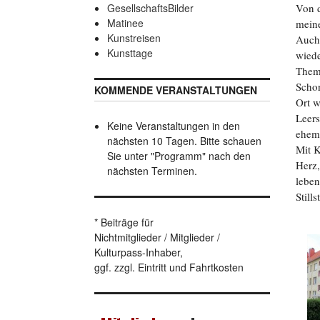
GesellschaftsBilder
Von d
Matinee
mein
Kunstreisen
Auch
Kunsttage
wiede
Thema
Schon
KOMMENDE VERANSTALTUNGEN
Ort w
Leers
Keine Veranstaltungen in den
ehema
nächsten 10 Tagen. Bitte schauen
Mit 
Sie unter "Programm" nach den
Herz,
nächsten Terminen.
leben
Still
* Beiträge für
Nichtmitglieder / Mitglieder /
Kulturpass-Inhaber,
ggf. zzgl. Eintritt und Fahrtkosten