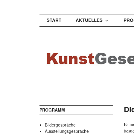
Zum
KunstGesellschaf
Inhalt
springen
START
AKTUELLES
PRO
Di
PROGRAMM
Es mu
Bildergespräche
besuc
Ausstellungsgespräche