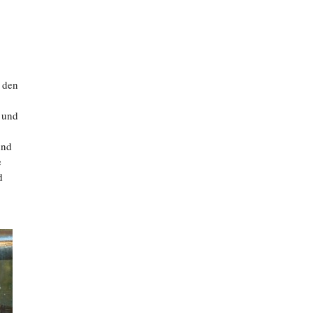
 den
 und
und
e
d