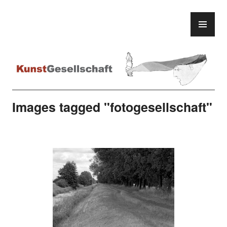
Zum
Inhalt
PR
KunstGesellschaft
springen
ME
Images tagged "fotogesellschaft"