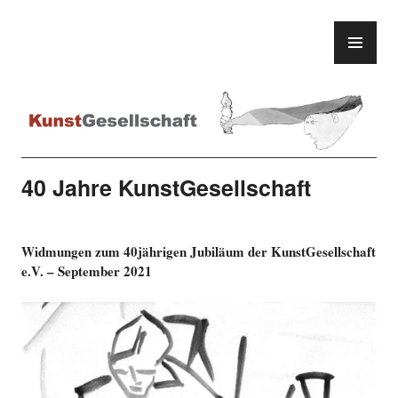
Zum
Inhalt
PR
KunstGesellschaft
springen
ME
40 Jahre KunstGesellschaft
Widmungen zum 40jährigen Jubiläum der KunstGesellschaft
e.V. – September 2021