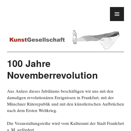
Zum
Inhalt
PR
KunstGesellschaft
springen
ME
100 Jahre
Novemberrevolution
Aus Anlass dieses Jubiläums beschäftigen wir uns mit den
damaligen revolutionären Ereignissen in Frankfurt, mit der
Münchner Räterepublik und mit den künstlerischen Auf­brüchen
nach dem Ersten Weltkrieg.
Die Veranstaltungsreihe wird vom Kulturamt der Stadt Frankfurt
a. M. gefördert.